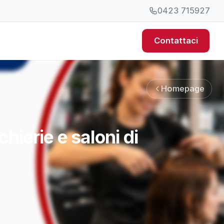
0423 715927
Contattaci
Homepage
hierie e saloni di