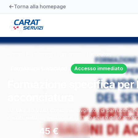
Torna alla homepage
Home
·
E-Learning
·
Formazione Lavoratori
Formazione Lavoratori
Accesso immediato
Formazione specifica per l
acconciatura
IN_LAV_20_V26.1 Corso per lavoratori di parrucchierie e
chimici, elettrici, posturali e sull’uso sicuro delle attre
45
€