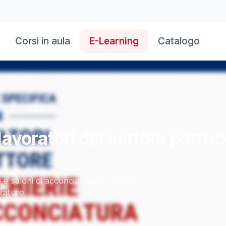
Corsi in aula
E-Learning
Catalogo
avoratori del settore parrucc
 saloni di acconciatura sui rischi
zzature