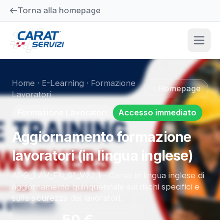
Torna alla homepage
Home
·
E-Learning
·
Formazione
Homepage
Lavoratori
Formazione Lavoratori
Accesso immediato
Aggiornamento formazione
lavoratori (in lingua inglese)
AGG_LAV_EN_01_V22.1 - Corso in lingua inglese di
aggiornamento quinquennale sui rischi specifici e
sulla sicurezza dei lavoratori.
50
€