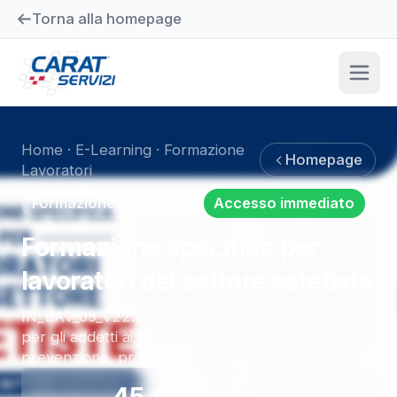
Torna alla homepage
Home
·
E-Learning
·
Formazione
Homepage
Lavoratori
Formazione Lavoratori
Accesso immediato
Formazione specifica per
lavoratori del settore estetiste
IN_LAV_09_V22.2- Formazione sui rischi specifici
per gli addetti ai centri estetici, con focus su
prevenzione, protezione e comportamenti sicuri
45
€