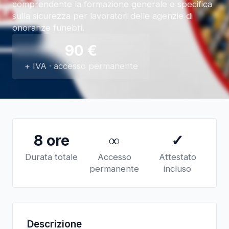
comprendente la formazione generale e specifica
sulla sicurezza per lavoratori delle agenzie di
onoranze funebri.
90
€
+ IVA · accesso permanente
8 ore
∞
✓
Durata totale
Accesso
Attestato
permanente
incluso
Descrizione