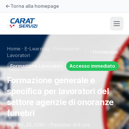
Torna alla homepage
Home
·
E-Learning
·
Formazione
Homepage
Lavoratori
Formazione Lavoratori
Accesso immediato
Formazione generale e
specifica per lavoratori del
settore agenzie di onoranze
funebri
IN_LAV_32_V26.1 - Percorso di 8 ore