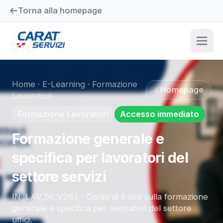
Torna alla homepage
Home
·
E-Learning
·
Formazione
Homepage
Lavoratori
Formazione Lavoratori
Accesso immediato
Formazione generale e
specifica per lavoratori del
settore servizi
IN_LAV_56_V26.1 - Corso di 8 ore sulla formazione
generale e specifica per lavoratori del settore
uffici.