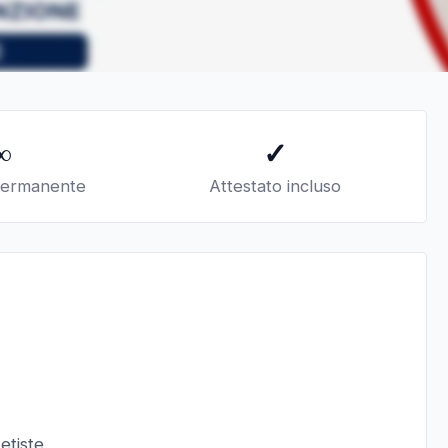
∞
✓
permanente
Attestato incluso
etiste