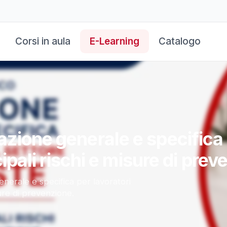
Corsi in aula
E-Learning
Catalogo
ione generale e specifica p
cipali rischi e misure di prev
erale e specifica per lavoratori
sure di prevenzione.