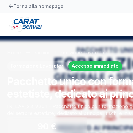
Torna alla homepage
Home
·
E-Learning
·
Formazione Lavoratori
Formazione Lavoratori
Accesso immediato
Pacchetto unico con formaz
estetiste, dedicato ai prin
IN_LAV_23_V25.1 - Pacchetto unico con formazione gen
del settore estetiste, dedicato ai principali rischi e mi
90
€