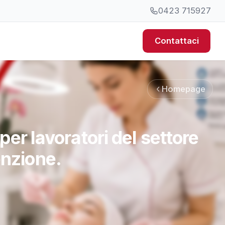
0423 715927
Contattaci
Homepage
er lavoratori del settore
enzione.