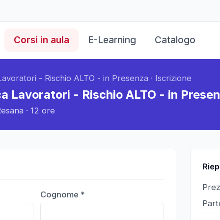
Corsi in aula
E-Learning
Catalogo
avoratori - Rischio ALTO - in Presenza
·
Iscrizione
a Lavoratori - Rischio ALTO - in Prese
Resana
·
12 ore
Riep
Pre
Cognome *
Part