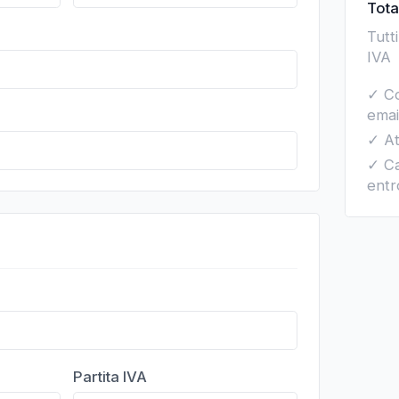
Tota
Tutt
IVA
✓ Co
emai
✓ At
✓ Ca
entr
Partita IVA