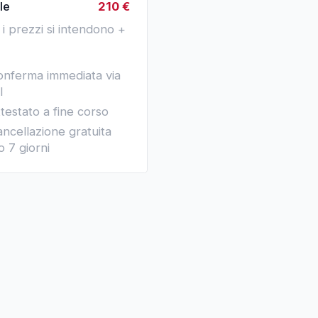
le
210
€
i i prezzi si intendono +
nferma immediata via
l
testato a fine corso
ncellazione gratuita
o 7 giorni