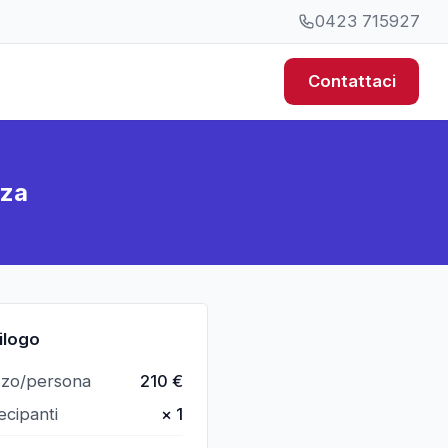
0423 715927
Contattaci
nza
ilogo
zzo/persona
210
€
ecipanti
×
1