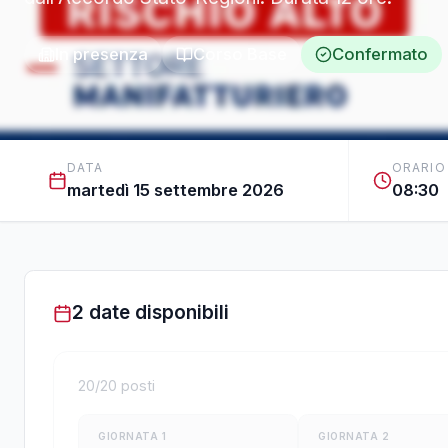
In presenza
Corso Base
Confermato
DATA
ORARIO
martedì 15 settembre 2026
08:30
2 date disponibili
20
/
20
posti
GIORNATA
1
GIORNATA
2