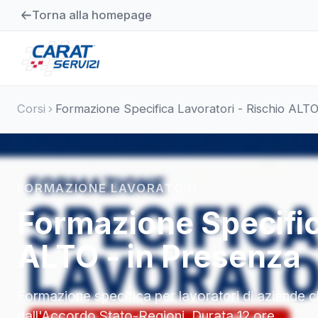
Torna alla homepage
Corsi
Formazione Specifica Lavoratori - Rischio ALTO
FORMAZIONE LAVORATORI
Formazione Specific
ALTO - in Presenza
Formazione specifica per lavoratori di aziende cl
dall'Accordo Stato-Regioni. Durata 12 ore.