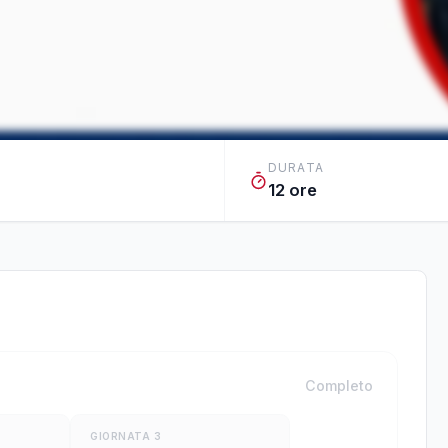
DURATA
12 ore
Completo
GIORNATA
3