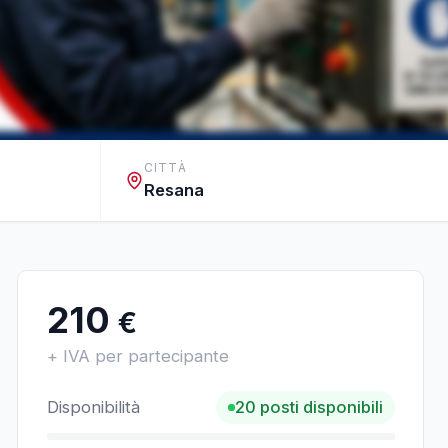
CITTÀ
Resana
210
€
+ IVA per partecipante
Disponibilità
20
posti disponibili