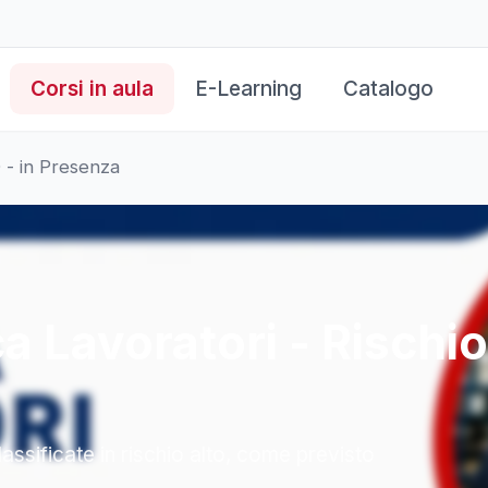
Corsi in aula
E-Learning
Catalogo
 - in Presenza
a Lavoratori - Rischio
assificate in rischio alto, come previsto