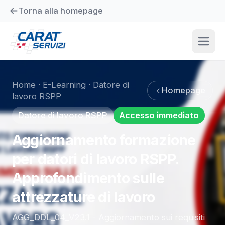
Torna alla homepage
Home
·
E-Learning
·
Datore di
Homepage
lavoro RSPP
Datore di lavoro RSPP
Accesso immediato
Aggiornamento formazione
per datori di lavoro RSPP.
Approfondimento sulle
attrezzature di lavoro
AGG_DDL_04_V23.1 - Aggiornamento sui requisiti