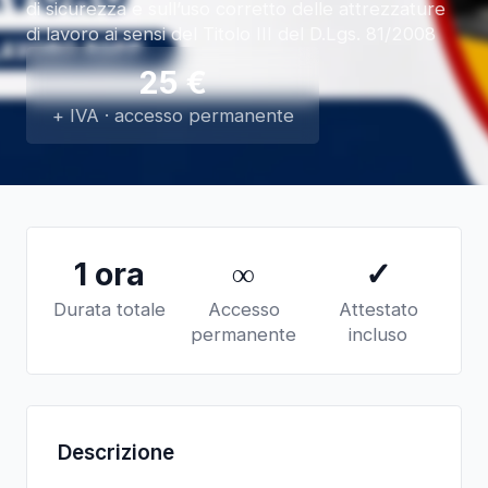
di sicurezza e sull’uso corretto delle attrezzature
di lavoro ai sensi del Titolo III del D.Lgs. 81/2008
25
€
+ IVA · accesso permanente
1 ora
∞
✓
Durata totale
Accesso
Attestato
permanente
incluso
Descrizione