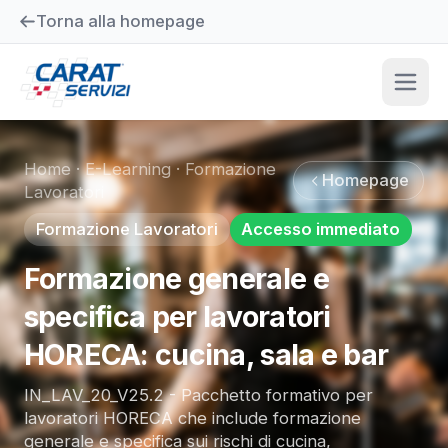
Torna alla homepage
Home
·
E-Learning
·
Formazione
Homepage
Lavoratori
Formazione Lavoratori
Accesso immediato
Formazione generale e
specifica per lavoratori
HORECA: cucina, sala e bar
IN_LAV_20_V25.2 - Pacchetto formativo per
lavoratori HORECA che include formazione
generale e specifica sui rischi di cucina,