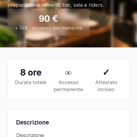
preparazione alimenti, bar, sala e riders.
90
€
+ IVA · accesso permanente
8 ore
∞
✓
Durata totale
Accesso
Attestato
permanente
incluso
Descrizione
Descrizione