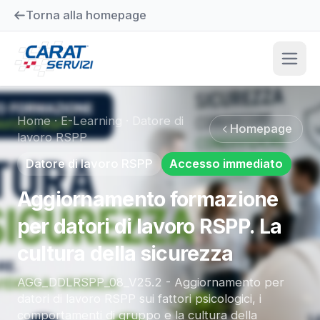
Torna alla homepage
Home
·
E-Learning
·
Datore di
Homepage
lavoro RSPP
Datore di lavoro RSPP
Accesso immediato
Aggiornamento formazione
per datori di lavoro RSPP. La
cultura della sicurezza
AGG_DDLRSPP_08_V25.2 - Aggiornamento per
datori di lavoro RSPP sui fattori psicologici, i
comportamenti di gruppo e la cultura della