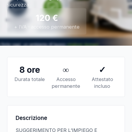
sicurezza
120
€
+ IVA · accesso permanente
8 ore
∞
✓
Durata totale
Accesso
Attestato
permanente
incluso
Descrizione
SUGGERIMENTO PER L’IMPIEGO E