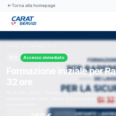
Torna alla homepage
Home
·
E-Learning
·
RLS
RLS
Accesso immediato
Formazione iniziale per Ra
32 ore
IN_RLS32_V25.2 - Formazione iniziale per RLS su norma
valutazione dei rischi, misure di prevenzione, rappres
comunicazione.