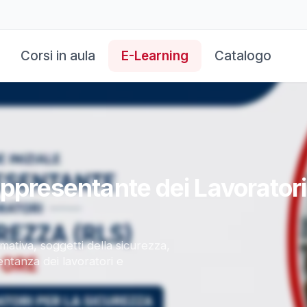
Corsi in aula
E-Learning
Catalogo
ppresentante dei Lavoratori 
tiva, soggetti della sicurezza,
entanza dei lavoratori e