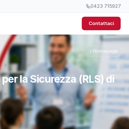
0423 715927
Contattaci
Homepage
per la Sicurezza (RLS) di