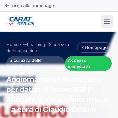
Torna alla homepage
Home
·
E-Learning
·
Sicurezza
Homepage
delle macchine
Sicurezza delle
Accesso
macchine
immediato
Aggiornamento formazione
per datori di lavoro RSPP.
Allegato V e macchine in uso
- a cura di Claudio Delaini