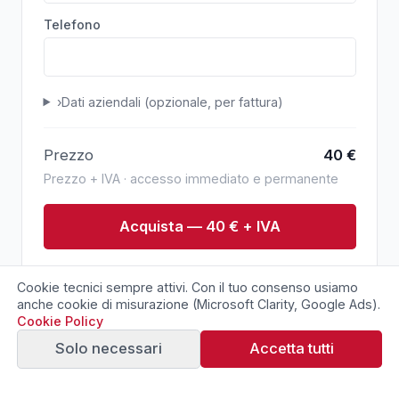
Telefono
›
Dati aziendali (opzionale, per fattura)
Prezzo
40
€
Prezzo + IVA · accesso immediato e permanente
Acquista — 40 € + IVA
Pagamento sicuro via Stripe. Conferma immediata
Cookie tecnici sempre attivi. Con il tuo consenso usiamo
via email.
anche cookie di misurazione (Microsoft Clarity, Google Ads).
Cookie Policy
Solo necessari
Accetta tutti
Sito realizzato da Luca Baghin