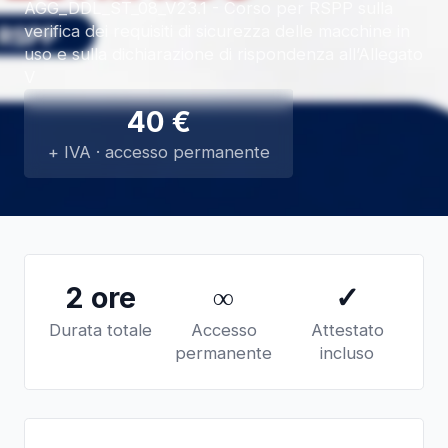
AGG_DDL_ST_08_V23.1 - Corso per RSPP sulla
verifica dei requisiti di sicurezza delle macchine in
uso e sulla dichiarazione di rispondenza all’Allegato
V
40
€
+ IVA · accesso permanente
2 ore
∞
✓
Durata totale
Accesso
Attestato
permanente
incluso