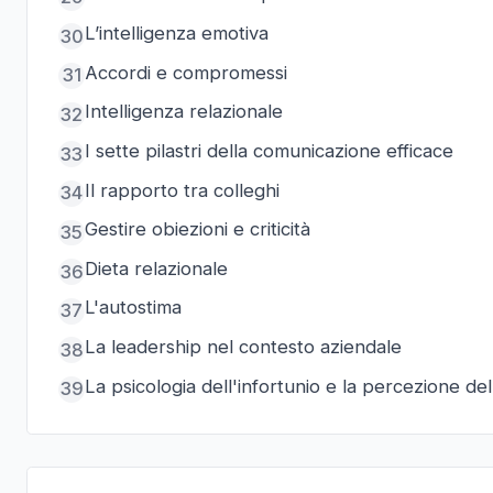
L’intelligenza emotiva
30
Accordi e compromessi
31
Intelligenza relazionale
32
I sette pilastri della comunicazione efficace
33
Il rapporto tra colleghi
34
Gestire obiezioni e criticità
35
Dieta relazionale
36
L'autostima
37
La leadership nel contesto aziendale
38
La psicologia dell'infortunio e la percezione del
39