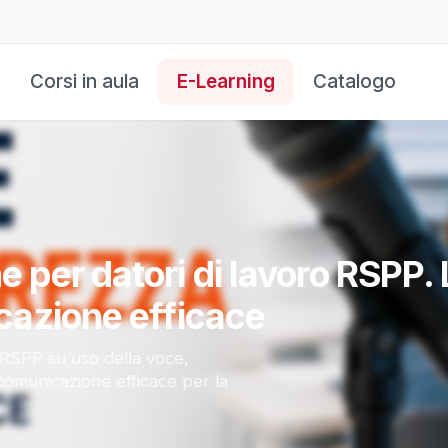
Corsi in aula
E-Learning
Catalogo
per datori di lavoro RSPP. L
cazione efficace
RSPP su uso della voce,
comunicazione efficace per la