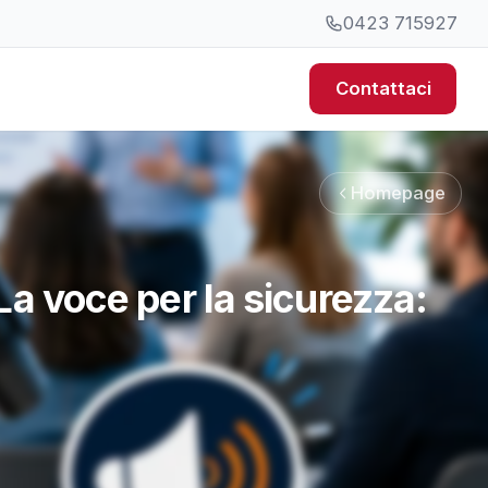
0423 715927
Contattaci
Homepage
a voce per la sicurezza: