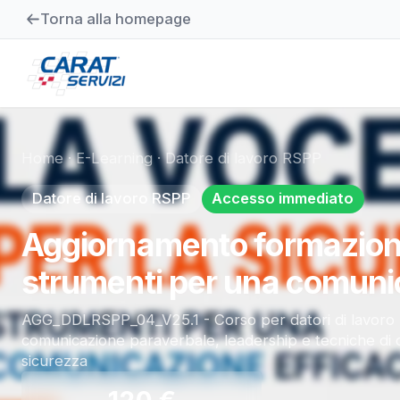
Torna alla homepage
Home
·
E-Learning
·
Datore di lavoro RSPP
Datore di lavoro RSPP
Accesso immediato
Aggiornamento formazione 
strumenti per una comuni
AGG_DDLRSPP_04_V25.1 - Corso per datori di lavoro 
comunicazione paraverbale, leadership e tecniche di 
sicurezza