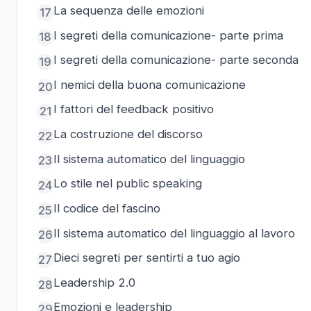
La sequenza delle emozioni
17
I segreti della comunicazione- parte prima
18
I segreti della comunicazione- parte seconda
19
I nemici della buona comunicazione
20
I fattori del feedback positivo
21
La costruzione del discorso
22
Il sistema automatico del linguaggio
23
Lo stile nel public speaking
24
Il codice del fascino
25
Il sistema automatico del linguaggio al lavoro
26
Dieci segreti per sentirti a tuo agio
27
Leadership 2.0
28
Emozioni e leadership
29