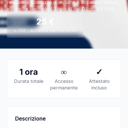
requisiti di sicurezza di impianti e apparecchiature
elettriche secondo il Titolo III del D.Lgs. 81/2008
25
€
+ IVA · accesso permanente
1 ora
∞
✓
Durata totale
Accesso
Attestato
permanente
incluso
Descrizione