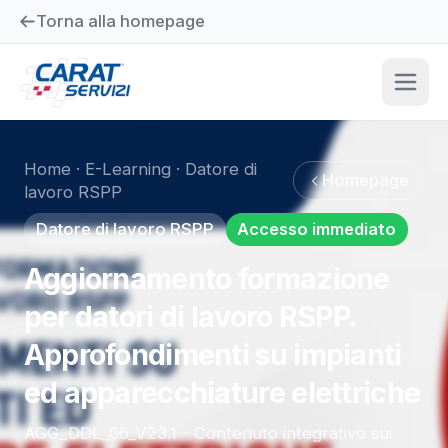
Torna alla homepage
Home
·
E-Learning
·
Datore di
Homepage
lavoro RSPP
Datore di lavoro RSPP
Accesso immediato
Aggiornamento formazione
per datori di lavoro RSPP.
Approfondimenti su impianti
ed apparecchiature elettriche
AGG_DDL_06_V23.1 - Contenuto integrativo sui