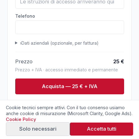
Telefono
›
Dati aziendali (opzionale, per fattura)
Prezzo
25
€
Prezzo + IVA · accesso immediato e permanente
Acquista — 25 € + IVA
Pagamento sicuro via Stripe. Conferma immediata
Cookie tecnici sempre attivi. Con il tuo consenso usiamo
via email.
anche cookie di misurazione (Microsoft Clarity, Google Ads).
Cookie Policy
Solo necessari
Accetta tutti