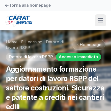
Torna alla homepage
Home
·
E-Learning
·
Datore di
Homepage
lavoro RSPP
Datore di lavoro RSPP
Accesso immediato
Aggiornamento formazione
per datori di lavoro RSPP del
settore costruzioni. Sicurezza
e patente a crediti nei cantieri
edili