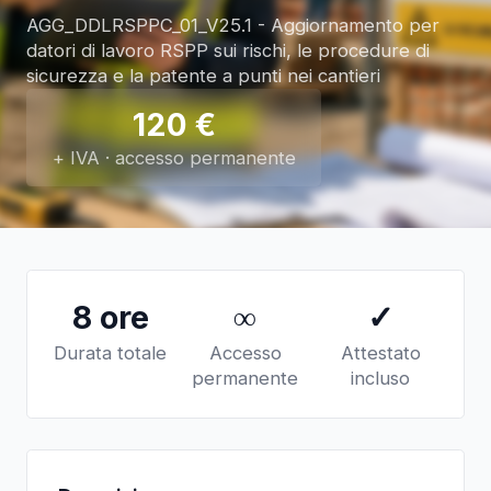
AGG_DDLRSPPC_01_V25.1 - Aggiornamento per
datori di lavoro RSPP sui rischi, le procedure di
sicurezza e la patente a punti nei cantieri
120
€
+ IVA · accesso permanente
8 ore
∞
✓
Durata totale
Accesso
Attestato
permanente
incluso