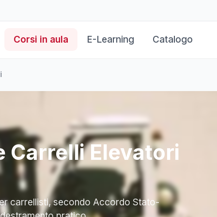
Corsi in aula
E-Learning
Catalogo
i
 Carrelli Elevatori
er carrellisti, secondo Accordo Stato-
ddestramento pratico.