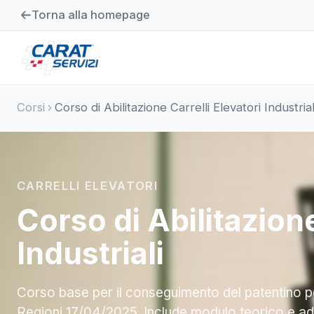
Torna alla homepage
Corsi
Corso di Abilitazione Carrelli Elevatori Industrial
CARRELLI ELEVATORI
Corso di Abilitazione
Industriali
Corso base per il conseguimento del patentino p
Regioni 17/04/2025. Include modulo teorico e a