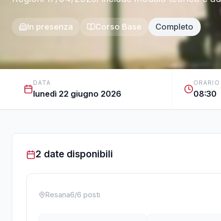
In presenza
Corso Base
Completo
DATA
ORARIO
lunedì 22 giugno 2026
08:30
2 date disponibili
Resana
6
/
6
posti