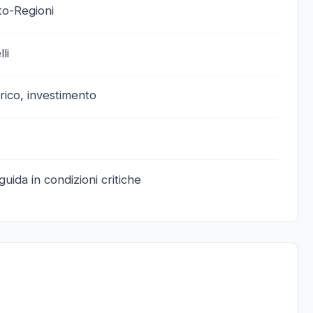
to-Regioni
li
arico, investimento
ida in condizioni critiche