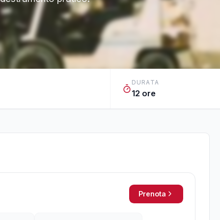
DURATA
12 ore
Prenota