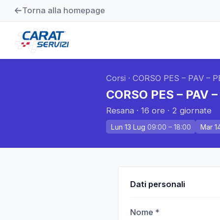
Torna alla homepage
Corsi
·
CORSO PES – PAV – P
CORSO PES – PAV –
Resana
·
16 ore
·
2
giornate
Lun 13 Lug
09:00
– 18:00
Mar 1
Dati personali
Nome *