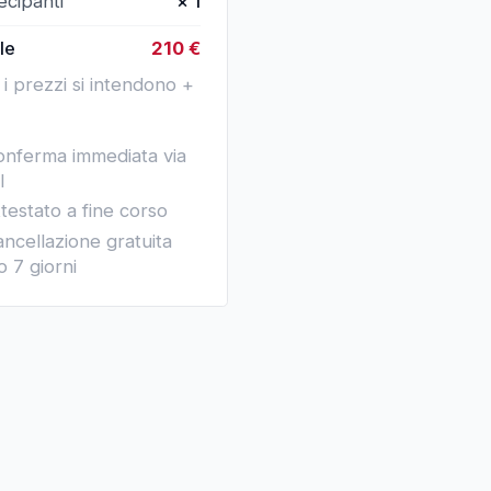
ecipanti
×
1
le
210
€
i i prezzi si intendono +
nferma immediata via
l
testato a fine corso
ncellazione gratuita
o 7 giorni