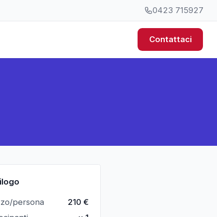
0423 715927
Contattaci
ilogo
zzo/persona
210
€