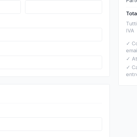
Part
Tota
Tutt
IVA
✓ Co
emai
✓ At
✓ Ca
entr