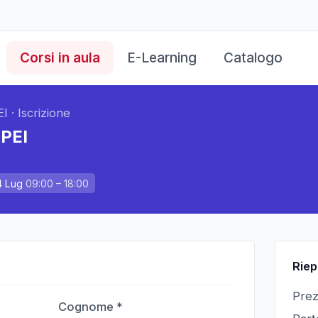
Corsi in aula
E-Learning
Catalogo
EI
·
Iscrizione
 PEI
4 Lug
09:00
– 18:00
Riep
Pre
Cognome *