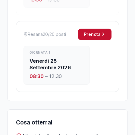
Resana
20
/
20
posti
Prenota
GIORNATA
1
Venerdì 25
Settembre 2026
08:30
–
12:30
Cosa otterrai