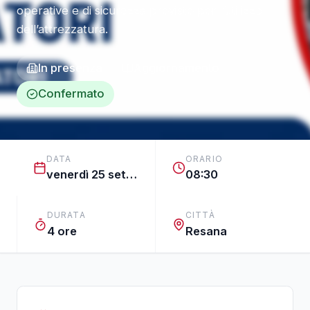
operative e di sicurezza previste per l’utilizzo
dell’attrezzatura.
In presenza
Aggiornamento
Confermato
DATA
ORARIO
venerdì 25 settembre 2026
08:30
DURATA
CITTÀ
4 ore
Resana