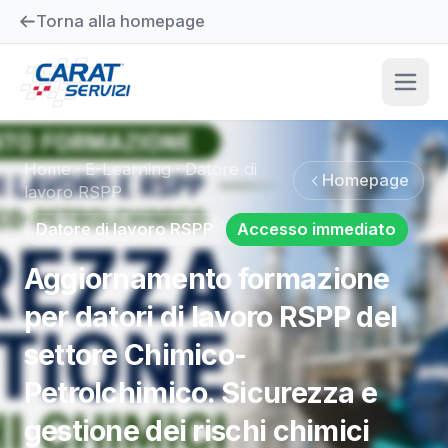
Torna alla homepage
Home
·
E-Learning
·
Datore di
Homepage
lavoro RSPP
Datore di lavoro RSPP
Accesso immediato
Aggiornamento formazione
per datori di lavoro RSPP del
settore Chimico-
Petrolchimico. Sicurezza e
gestione dei rischi chimici