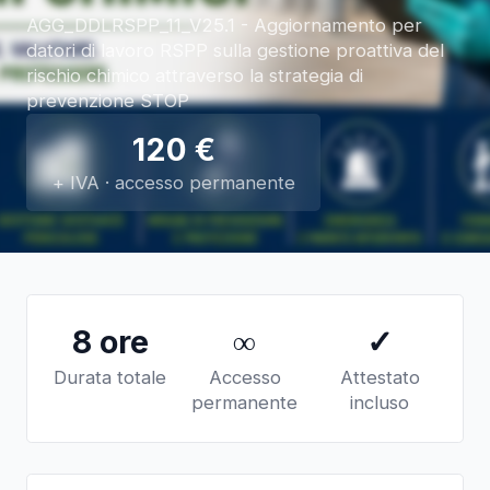
AGG_DDLRSPP_11_V25.1 - Aggiornamento per
datori di lavoro RSPP sulla gestione proattiva del
rischio chimico attraverso la strategia di
prevenzione STOP
120
€
+ IVA · accesso permanente
8 ore
∞
✓
Durata totale
Accesso
Attestato
permanente
incluso