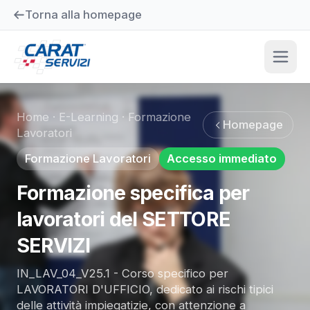
Torna alla homepage
Home
·
E-Learning
·
Formazione
Homepage
Lavoratori
Formazione Lavoratori
Accesso immediato
Formazione specifica per
lavoratori del SETTORE
SERVIZI
IN_LAV_04_V25.1 - Corso specifico per
LAVORATORI D'UFFICIO, dedicato ai rischi tipici
delle attività impiegatizie, con attenzione a