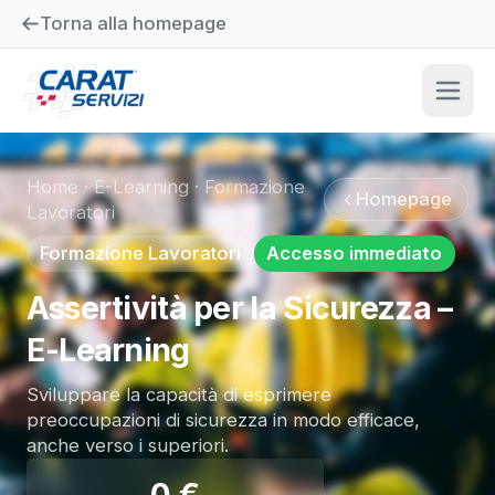
Torna alla homepage
Home
·
E-Learning
·
Formazione
Homepage
Lavoratori
Formazione Lavoratori
Accesso immediato
Assertività per la Sicurezza –
E-Learning
Sviluppare la capacità di esprimere
preoccupazioni di sicurezza in modo efficace,
anche verso i superiori.
0
€