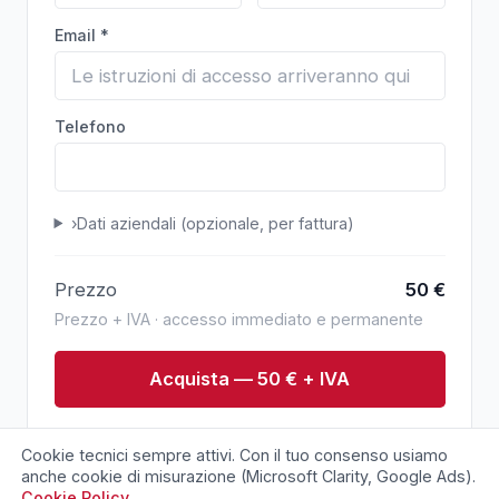
Email *
Telefono
›
Dati aziendali (opzionale, per fattura)
Prezzo
50
€
Prezzo + IVA · accesso immediato e permanente
Acquista — 50 € + IVA
Pagamento sicuro via Stripe. Conferma immediata
Cookie tecnici sempre attivi. Con il tuo consenso usiamo
via email.
anche cookie di misurazione (Microsoft Clarity, Google Ads).
Cookie Policy