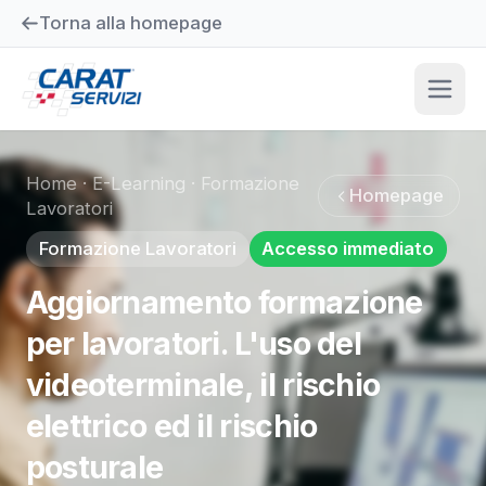
Torna alla homepage
Home
·
E-Learning
·
Formazione
Homepage
Lavoratori
Formazione Lavoratori
Accesso immediato
Aggiornamento formazione
per lavoratori. L'uso del
videoterminale, il rischio
elettrico ed il rischio
posturale