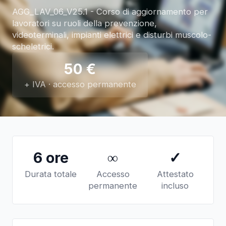
AGG_LAV_06_V25.1 - Corso di aggiornamento per
lavoratori su ruoli della prevenzione,
videoterminali, impianti elettrici e disturbi muscolo-
scheletrici.
50
€
+ IVA · accesso permanente
6 ore
∞
✓
Durata totale
Accesso
Attestato
permanente
incluso