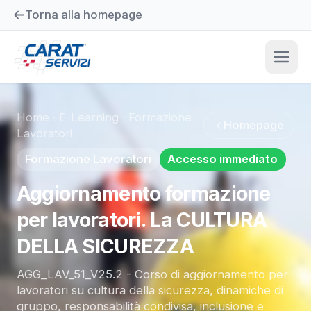
Torna alla homepage
Home
·
E-Learning
·
Formazione
Homepage
Lavoratori
Formazione Lavoratori
Accesso immediato
Aggiornamento formazione
per lavoratori. La CULTURA
DELLA SICUREZZA
AGG_LAV_51_V25.2 - Corso di aggiornamento per
lavoratori su cultura della sicurezza, dinamiche di
gruppo, responsabilità condivisa, inclusione e