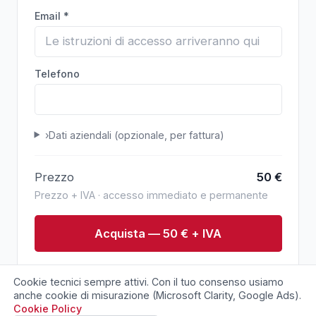
Email *
Telefono
›
Dati aziendali (opzionale, per fattura)
Prezzo
50
€
Prezzo + IVA · accesso immediato e permanente
Acquista — 50 € + IVA
Pagamento sicuro via Stripe. Conferma immediata
Cookie tecnici sempre attivi. Con il tuo consenso usiamo
via email.
anche cookie di misurazione (Microsoft Clarity, Google Ads).
Cookie Policy