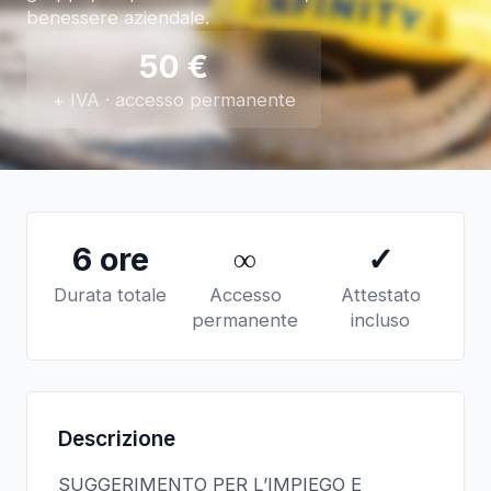
benessere aziendale.
50
€
+ IVA · accesso permanente
6 ore
∞
✓
Durata totale
Accesso
Attestato
permanente
incluso
Descrizione
SUGGERIMENTO PER L’IMPIEGO E