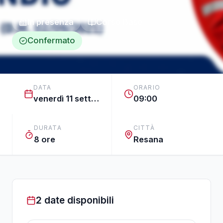
In presenza
Corso Base
Confermato
DATA
ORARIO
venerdì 11 settembre 2026
09:00
DURATA
CITTÀ
8 ore
Resana
2 date disponibili